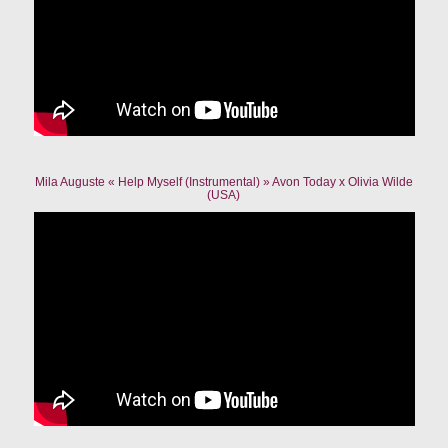
Mila Auguste « Help Myself (Instrumental) » Avon Today x Olivia Wilde
(USA)