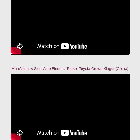
ManAstraL « Sicut Ante Finem » Teaser Toyota Crown Kluger (China)