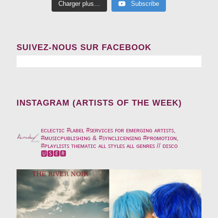
Charger plus…
Subscribe
SUIVEZ-NOUS SUR FACEBOOK
INSTAGRAM (ARTISTS OF THE WEEK)
auraskymusic
ᴇᴄʟᴇᴄᴛɪᴄ #ʟᴀʙᴇʟ #ꜱᴇʀᴠɪᴄᴇꜱ ꜰᴏʀ ᴇᴍᴇʀɢɪɴɢ ᴀʀᴛɪꜱᴛꜱ,
#ᴍᴜꜱɪᴄᴘᴜʙʟɪꜱʜɪɴɢ & #ꜱʏɴᴄʟɪᴄᴇɴꜱɪɴɢ #ᴘʀᴏᴍᴏᴛɪᴏɴ,
#ᴘʟᴀʏʟɪꜱᴛꜱ ᴛʜᴇᴍᴀᴛɪᴄ ᴀʟʟ ꜱᴛʏʟᴇꜱ ᴀʟʟ ɢᴇɴʀᴇꜱ // ᴅɪꜱᴄᴏ
🆄🆂🅴🆁