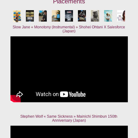
Placements
Slow Jane « Monotony (Instrumental) » Shohei Ohtani X Salesforce
(Japan)
Stephen Wolf « Same Sickness » Mainichi Shimbun 150th
Anniversary (Japan)