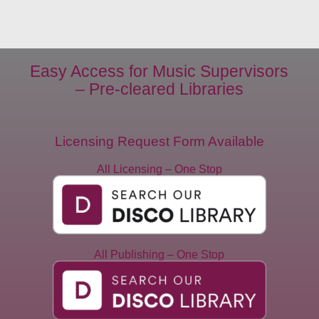
Easy Access for Music Supervisors
– Pre-cleared Libraries
Licensing Request Form Available
All Licensing – One Stop
All Licensing + Publishing
All Publishing – One Stop
All Publishing