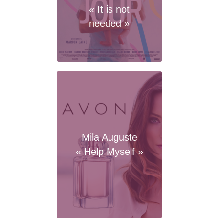
« It is not
needed »
Mila Auguste
« Help Myself »